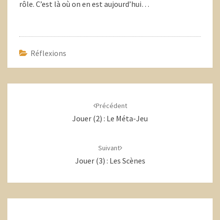
rôle. C’est là où on en est aujourd’hui…
Réflexions
Navigation
d'article
Précédent
Jouer (2) : Le Méta-Jeu
Suivant
Jouer (3) : Les Scènes