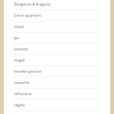
Dungeons & Dragons
Entre-quartiers
inspis
jeu
lectures
magie
monde spectral
nouvelle
réflexions
règles