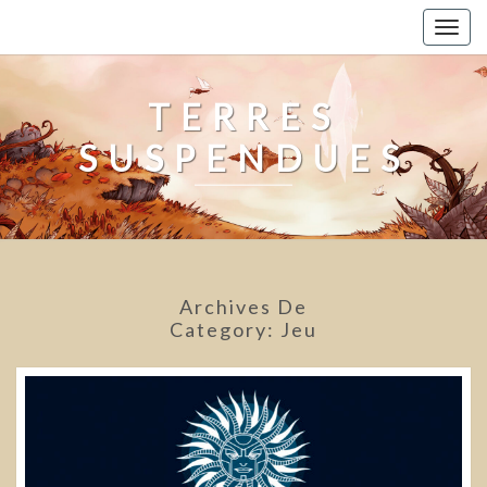
Skip
Togg
to
navig
content
TERRES
SUSPENDUES
Archives De
Category:
Jeu