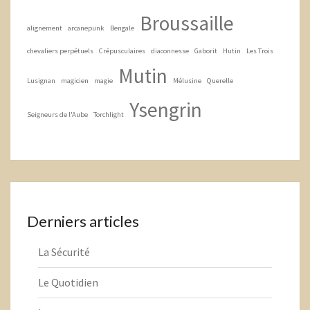
Broussaille
alignement
arcanepunk
Bengale
chevaliers perpétuels
Crépusculaires
diaconnesse
Gaborit
Hutin
Les Trois
Mutin
Lusignan
magicien
magie
Mélusine
Querelle
Ysengrin
Seigneurs de l'Aube
Torchlight
Derniers articles
La Sécurité
Le Quotidien