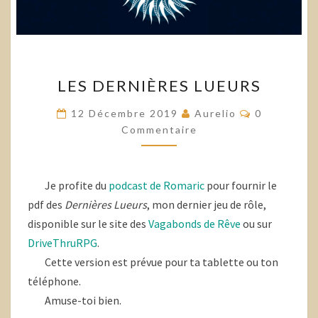
LES
LES DERNIÈRES LUEURS
DERNIÈRES
LUEURS
Commentai
12 Décembre 2019
Aurelio
0
Commentaire
Je profite du
podcast de Romaric
pour fournir le
pdf des
Dernières Lueurs
, mon dernier jeu de rôle,
disponible sur le site des
Vagabonds de Rêve
ou sur
DriveThruRPG
.
Cette version est prévue pour ta tablette ou ton
téléphone.
Amuse-toi bien.