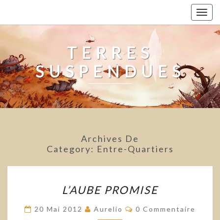
Skip
Togg
to
navig
content
TERRES
SUSPENDUES
Archives De
Category:
Entre-Quartiers
L’AUBE
L’AUBE PROMISE
PROMISE
Commentaires
20 Mai 2012
Aurelio
0 Commentaire