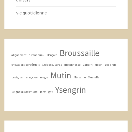
vie quotidienne
Broussaille
alignement
arcanepunk
Bengale
chevaliers perpétuels
Crépusculaires
diaconnesse
Gaborit
Hutin
Les Trois
Mutin
Lusignan
magicien
magie
Mélusine
Querelle
Ysengrin
Seigneurs de l'Aube
Torchlight