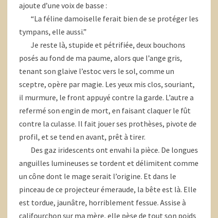
ajoute d’une voix de basse :
“La féline damoiselle ferait bien de se protéger les
tympans, elle aussi.”
Je reste là, stupide et pétrifiée, deux bouchons
posés au fond de ma paume, alors que l’ange gris,
tenant son glaive l’estoc vers le sol, comme un
sceptre, opère par magie. Les yeux mis clos, souriant,
il murmure, le front appuyé contre la garde. L’autre a
refermé son engin de mort, en faisant claquer le fût
contre la culasse. Il fait jouer ses prothèses, pivote de
profil, et se tend en avant, prêt à tirer.
Des gaz iridescents ont envahi la pièce. De longues
anguilles lumineuses se tordent et délimitent comme
un cône dont le mage serait l’origine. Et dans le
pinceau de ce projecteur émeraude, la bête est là. Elle
est tordue, jaunâtre, horriblement fessue. Assise à
califourchon sur ma mère, elle pèse de tout son poids