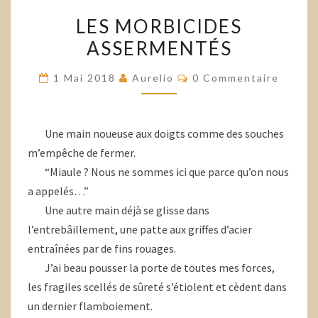
LES
LES MORBICIDES
MORBICIDES
ASSERMENTÉS
ASSERMENTÉS
Commentaires
1 Mai 2018
Aurelio
0 Commentaire
Une main noueuse aux doigts comme des souches
m’empêche de fermer.
“Miaule ? Nous ne sommes ici que parce qu’on nous
a appelés…”
Une autre main déjà se glisse dans
l’entrebâillement, une patte aux griffes d’acier
entraînées par de fins rouages.
J’ai beau pousser la porte de toutes mes forces,
les fragiles scellés de sûreté s’étiolent et cèdent dans
un dernier flamboiement.