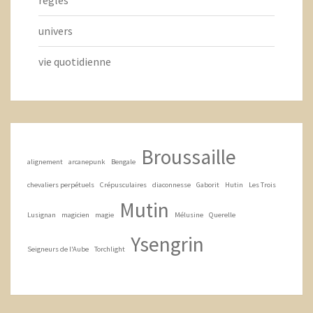
règles
univers
vie quotidienne
Broussaille
alignement
arcanepunk
Bengale
chevaliers perpétuels
Crépusculaires
diaconnesse
Gaborit
Hutin
Les Trois
Mutin
Lusignan
magicien
magie
Mélusine
Querelle
Ysengrin
Seigneurs de l'Aube
Torchlight