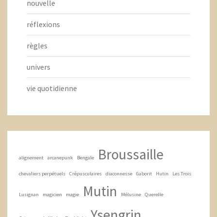
nouvelle
réflexions
règles
univers
vie quotidienne
Broussaille
alignement
arcanepunk
Bengale
chevaliers perpétuels
Crépusculaires
diaconnesse
Gaborit
Hutin
Les Trois
Mutin
Lusignan
magicien
magie
Mélusine
Querelle
Ysengrin