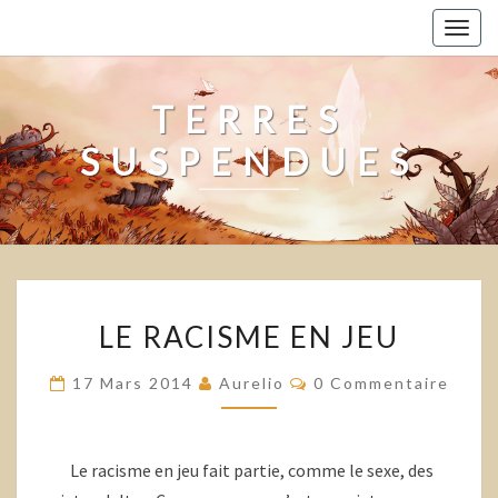
Skip
Togg
to
navig
content
TERRES
SUSPENDUES
LE
LE RACISME EN JEU
RACISME
EN
Commentaires
17 Mars 2014
Aurelio
0 Commentaire
JEU
Le racisme en jeu fait partie, comme le sexe, des