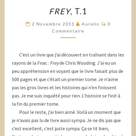
FREY
,
FREY
, T.1
T.1
Commentair
2 Novembre 2011
Aurelio
0
Commentaire
C’est un livre que j’ai découvert en traînant dans les
rayons de la Fnac :
Frey
de Chris Wooding. J’ai eu un
peu appréhension en voyant que le livre faisait plus de
500 pages et que c’était un premier tome. Je n’aime
pas les gros livres et les histoires qui n’en finissent
pas. Je me suis inquiété pour rien. L’histoire se finit à
la fin du premier tome.
Pour le reste, j’ai bien aimé. Voilà un moment que
je n’avais pas lu de livre aussi sympa. Je ne dis pas que
c’est excellent, c’est juste sympa. Ça se lit bien,