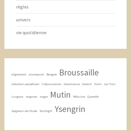
règles
univers
vie quotidienne
Broussaille
alignement
arcanepunk
Bengale
chevaliers perpétuels
Crépusculaires
diaconnesse
Gaborit
Hutin
Les Trois
Mutin
Lusignan
magicien
magie
Mélusine
Querelle
Ysengrin
Seigneurs de l'Aube
Torchlight