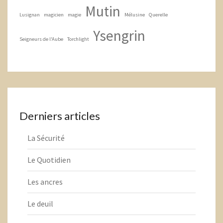
Mutin
Lusignan
magicien
magie
Mélusine
Querelle
Ysengrin
Seigneurs de l'Aube
Torchlight
Derniers articles
La Sécurité
Le Quotidien
Les ancres
Le deuil