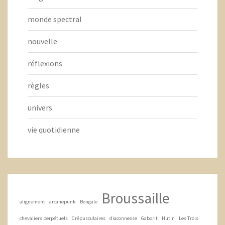
monde spectral
nouvelle
réflexions
règles
univers
vie quotidienne
Broussaille
alignement
arcanepunk
Bengale
chevaliers perpétuels
Crépusculaires
diaconnesse
Gaborit
Hutin
Les Trois