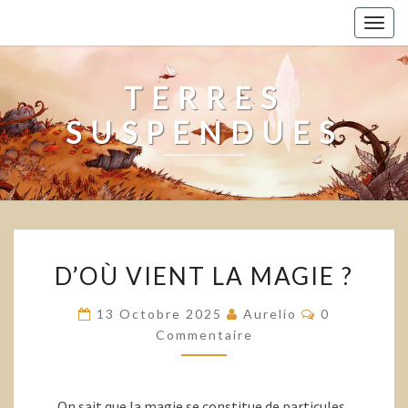
Skip
Togg
to
navig
content
TERRES
SUSPENDUES
D’OÙ
D’OÙ VIENT LA MAGIE ?
VIENT
LA
Commentair
13 Octobre 2025
Aurelio
0
MAGIE
Commentaire
?
On sait que la magie se constitue de particules